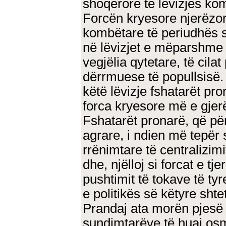
shoqërore të lëvizjes ko
Forcën kryesore njerëzore
kombëtare të periudhës s
në lëvizjet e mëparshme ç
vegjëlia qytetare, të cil
dërrmuese të popullsisë.
këtë lëvizje fshatarët pr
forca kryesore më e gjer
Fshatarët pronarë, që pë
agrare, i ndien më tepër 
rrënimtare të centralizim
dhe, njëlloj si forcat e tj
pushtimit të tokave të tyr
e politikës së këtyre sht
Prandaj ata morën pjesë 
sundimtarëve të huaj osm