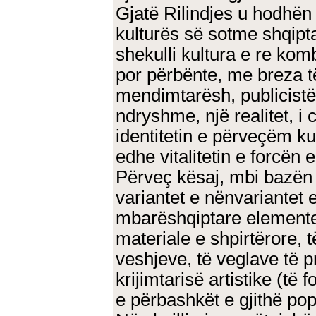
Gjatë Rilindjes u hodhën 
kulturës së sotme shqipta
shekulli kultura e re kom
por përbënte, me breza t
mendimtarësh, publicistës
ndryshme, një realitet, i c
identitetin e përveçëm kult
edhe vitalitetin e forcën e
Përveç kësaj, mbi bazën 
variantet e nënvariantet 
mbarëshqiptare elemente
materiale e shpirtërore, 
veshjeve, të veglave të p
krijimtarisë artistike (të f
e përbashkët e gjithë popu