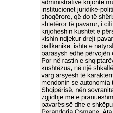
administrative krijonte m
institucionet juridike-pol
shoqërore, që do të shër
shtetëror të pavarur, i ci
krijoheshin kushtet e për
kishin ndjekur drejt pava
ballkanike; ishte e natyr
parasysh edhe përvojën e
Por në rastin e shqiptar
kushtëzua, në një shkall
varg arsyesh të karakteri
mendonin se autonomia te
Shqipërisë, nën sovranitet
zgjidhje më e pranueshme
pavarësisë dhe e shkëput
Perandoria Osmane. Ata 