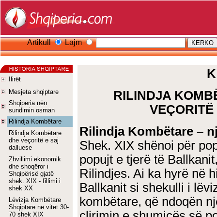
Artikull
Lajm
K
Ilirët
Mesjeta shqiptare
RILINDJA KOMB
Shqipëria nën
VEÇORITË
sundimin osman
Rilindja Kombëtare
Rilindja Kombëtare – nj
Rilindja Kombëtare
dhe veçoritë e saj
Shek. XIX shënoi për popu
dalluese
popujt e tjerë të Ballkanit
Zhvillimi ekonomik
dhe shoqëror i
Rilindjes. Ai ka hyrë në 
Shqipërisë gjatë
shek. XIX - fillimi i
Ballkanit si shekulli i lë
shek XX
kombëtare, që ndoqën një
Lëvizja Kombëtare
Shqiptare në vitet 30-
çlirimin e shumicës së po
70 shek XIX