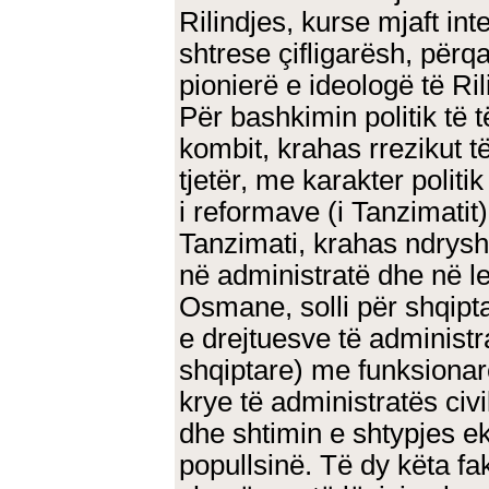
Rilindjes, kurse mjaft inte
shtrese çifligarësh, përq
pionierë e ideologë të Ril
Për bashkimin politik të 
kombit, krahas rrezikut t
tjetër, me karakter politi
i reformave (i Tanzimatit)
Tanzimati, krahas ndrys
në administratë dhe në le
Osmane, solli për shqipt
e drejtuesve të administr
shqiptare) me funksionarë
krye të administratës civ
dhe shtimin e shtypjes 
popullsinë. Të dy këta f