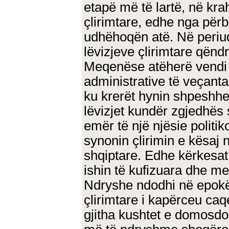
etapë më të lartë, në kr
çlirimtare, edhe nga për
udhëhoqën atë. Në periud
lëvizjeve çlirimtare qënd
Meqenëse atëherë vendi is
administrative të veçanta
ku krerët hynin shpeshherë
lëvizjet kundër zgjedhës 
emër të një njësie politi
synonin çlirimin e kësaj nj
shqiptare. Edhe kërkesat
ishin të kufizuara dhe me
Ndryshe ndodhi në epokën
çlirimtare i kapërceu caqe
gjitha kushtet e domosd