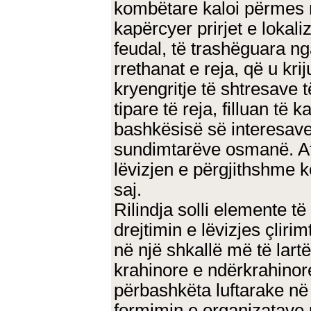
kombëtare kaloi përmes n
kapërcyer prirjet e lokali
feudal, të trashëguara ng
rrethanat e reja, që u kri
kryengritje të shtresave
tipare të reja, filluan të
bashkësisë së interesave 
sundimtarëve osmanë. At
lëvizjen e përgjithshme 
saj.
Rilindja solli elemente t
drejtimin e lëvizjes çliri
në një shkallë më të lart
krahinore e ndërkrahinore
përbashkëta luftarake në 
formimin e organizatave