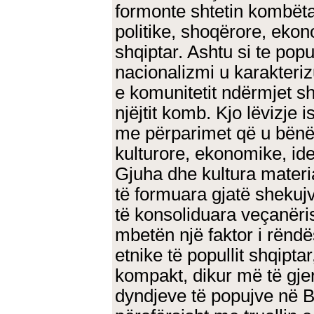
formonte shtetin kombëta
politike, shoqërore, ekon
shqiptar. Ashtu si te popu
nacionalizmi u karakteri
e komunitetit ndërmjet sh
njëjtit komb. Kjo lëvizje
me përparimet që u bënë
kulturore, ekonomike, ide
Gjuha dhe kultura materia
të formuara gjatë shekujv
të konsoliduara veçanëri
mbetën një faktor i rënd
etnike të popullit shqiptar
kompakt, dikur më të gjer
dyndjeve të popujve në Ba