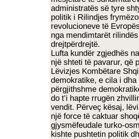
administratës së tyre sht
politik i Rilindjes frymë
revolucioneve të Evropës
nga mendimtarët rilindës
drejtpërdrejtë.
Lufta kundër zgjedhës na
një shteti të pavarur, që
Lëvizjes Kombëtare Shqip
demokratike, e cila i dha
përgjithshme demokratike
do t’i hapte rrugën zhvill
vendit. Përveç kësaj, lëv
një force të caktuar shoq
gjysmëfeudale turko-osma
kishte pushtetin politik 