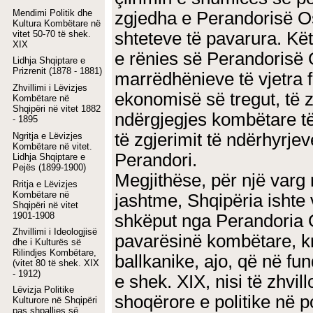
Mendimi Politik dhe
zgjedha e Perandorisë 
Kultura Kombëtare në
vitet 50-70 të shek.
shteteve të pavarura. Kët
XIX
e rënies së Perandorisë 
Lidhja Shqiptare e
Prizrenit (1878 - 1881)
marrëdhënieve të vjetra f
Zhvillimi i Lëvizjes
ekonomisë së tregut, të 
Kombëtare në
Shqipëri në vitet 1882
ndërgjegjes kombëtare të 
- 1895
të zgjerimit të ndërhyrje
Ngritja e Lëvizjes
Kombëtare në vitet.
Perandori.
Lidhja Shqiptare e
Pejës (1899-1900)
Megjithëse, për një varg
Rritja e
Lëvizjes
Kombëtare
në
jashtme, Shqipëria ishte 
Shqipëri në vitet
1901-1908
shkëput nga Perandoria 
Zhvillimi i Ideologjisë
pavarësinë kombëtare, k
dhe i Kulturës së
Rilindjes Kombëtare,
ballkanike, ajo, që në fun
(vitet 80 të shek. XIX
- 1912)
e shek. XIX, nisi të zhv
Lëvizja Politike
shoqërore e politike në po
Kulturore në Shqipëri
pas shpalljes së