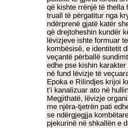
që kishte rrënjë të thella 
truall të përgatitur nga k
ndërprenë gjatë katër sh
që drejtoheshin kundër kë
lëvizjeve ishte formuar te
kombësisë, e identitetit dh
veçantë përballë sundimta
edhe pse kishin karakter ç
në fund lëvizje të veçuar
Epoka e Rilindjes krijoi 
t’i kanalizuar ato në hull
Megjithatë, lëvizje organi
me njëra-tjetrën pati edh
se ndërgjegjja kombëtare
pjekurinë në shkallën e d