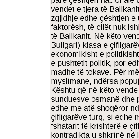
parë çështjen nacionale d
vendet e tjera të Ballkani
zgjidhje edhe çështjen e 
faktorësh, të cilët nuk is
të Ballkanit. Në këto ven
Bullgari) klasa e çifliga
ekonomikisht e politikish
e pushtetit politik, por e
madhe të tokave. Për më 
myslimane, ndërsa popujt 
Kështu që në këto vende 
sunduesve osmanë dhe p
edhe me atë shoqëror ndë
çifligarëve turq, si edhe
fshatarit të krishterë e çi
kontradikta u shkrinë në 