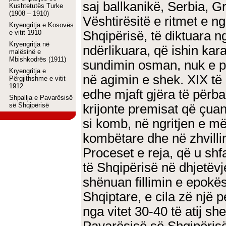
saj ballkanikë, Serbia, G
Kushtetutës Turke
(1908 – 1910)
Vështirësitë e ritmet e ng
Kryengritja e Kosovës
e vitit 1910
Shqipërisë, të diktuara n
Kryengritja në
ndërlikuara, që ishin kar
malësinë e
Mbishkodrës (1911)
sundimin osman, nuk e p
Kryengritja e
në agimin e shek. XIX të
Përgjithshme e vitit
1912.
edhe mjaft gjëra të përba
Shpallja e Pavarësisë
së Shqipërisë
krijonte premisat që çua
si komb, në ngritjen e m
kombëtare dhe në zhvilli
Proceset e reja, që u shfa
të Shqipërisë në dhjetëvj
shënuan fillimin e epokë
Shqiptare, e cila zë një p
nga vitet 30-40 të atij sh