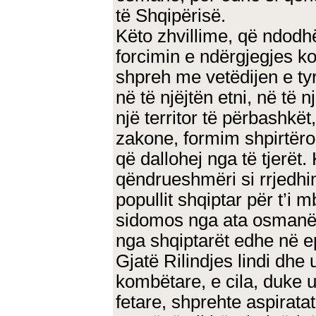
të Shqipërisë.
Këto zhvillime, që ndodhë
forcimin e ndërgjegjes ko
shpreh me vetëdijen e ty
në të njëjtën etni, në të 
një territor të përbashkët
zakone, formim shpirtëror,
që dallohej nga të tjerët.
qëndrueshmëri si rrjedhi
popullit shqiptar për t’i 
sidomos nga ata osmanë;
nga shqiptarët edhe në e
Gjatë Rilindjes lindi dhe 
kombëtare, e cila, duke u
fetare, shprehte aspirata