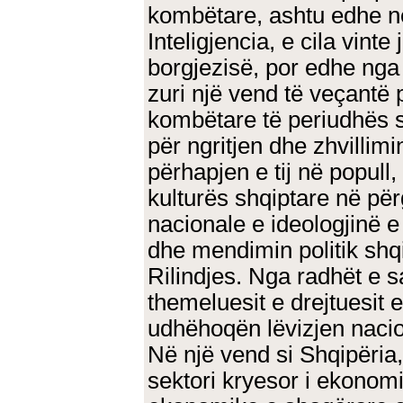
kombëtare, ashtu edhe në
Inteligjencia, e cila vint
borgjezisë, por edhe nga 
zuri një vend të veçantë p
kombëtare të periudhës së
për ngritjen dhe zhvillim
përhapjen e tij në popull,
kulturës shqiptare në për
nacionale e ideologjinë 
dhe mendimin politik shqi
Rilindjes. Nga radhët e s
themeluesit e drejtuesit
udhëhoqën lëvizjen nacio
Në një vend si Shqipëria,
sektori kryesor i ekonom