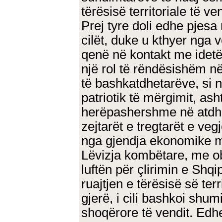
tërësisë territoriale të ven
Prej tyre doli edhe pjesa
cilët, duke u kthyer nga 
qenë në kontakt me idetë
një rol të rëndësishëm në
të bashkatdhetarëve, si n
patriotik të mërgimit, as
herëpashershme në atdhe
zejtarët e tregtarët e vegj
nga gjendja ekonomike m
Lëvizja kombëtare, me ob
luftën për çlirimin e Shq
ruajtjen e tërësisë së terri
gjerë, i cili bashkoi shu
shoqërore të vendit. Edh