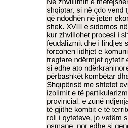
Në zhvillimin e mëtejshë
shqiptar, si në çdo vend 
që ndodhën në jetën eko
shek. XVIII e sidomos në
kur zhvillohet procesi i 
feudalizmit dhe i lindjes
forcohen lidhjet e komun
tregtare ndërmjet qytetit 
si edhe ato ndërkrahinore
përbashkët kombëtar dhe 
Shqipërisë me shtetet ev
izolimit e të partikulariz
provincial, e zunë ndjenj
të gjithë kombit e të terri
roli i qyteteve, jo vetëm 
osmane, por edhe si qend