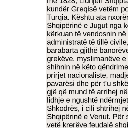
më 1828, Lidhjen Shqiptar
kundër Greqisë vetëm po 
Turqia. Kështu ata nxorën
Shqipërinë e Jugut nga ko
kërkuan të vendosnin në v
administratë të tillë civile,
barabarta gjithë banorëve 
grekëve, myslimanëve e 
shihnin në këto qëndrime
prirjet nacionaliste, mad
pavarësi dhe për t’u sh
gjë që mund të arrihej në
lidhje e ngushtë ndërmjet
Shkodrës, i cili shtrihej 
Shqipërinë e Veriut. Për
vetë krerëve feudalë shqi