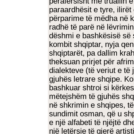
përafërsisht me truallin 
paraardhësit e tyre, ilirët
përparime të mëdha në ku
radhë të parë në lëvrimin
dëshmi e bashkësisë së sh
kombit shqiptar, nyja qe
shqiptarët, pa dallim kra
theksuan prirjet për afrim
dialekteve (të veriut e t
gjuhës letrare shqipe. Ko
bashkuar shtroi si kërk
mëtejshëm të gjuhës shq
në shkrimin e shqipes, t
sundimit osman, që u shp
e një alfabeti të njëjtë d
një letërsie të gjerë artist