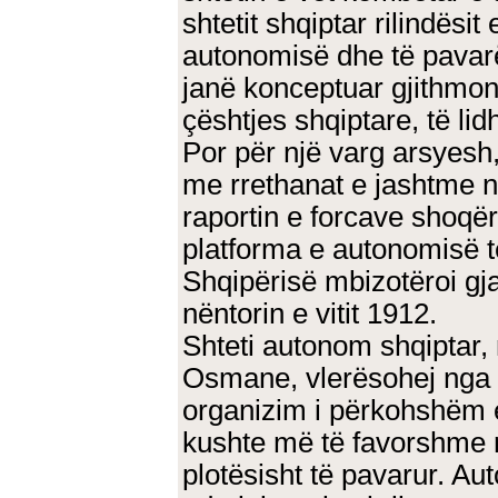
shtetit shqiptar rilindësi
autonomisë dhe të pavar
janë konceptuar gjithmonë
çështjes shqiptare, të li
Por për një varg arsyesh
me rrethanat e jashtme 
raportin e forcave shoqër
platforma e autonomisë te
Shqipërisë mbizotëroi gjat
nëntorin e vitit 1912.
Shteti autonom shqiptar,
Osmane, vlerësohej nga m
organizim i përkohshëm e
kushte më të favorshme n
plotësisht të pavarur. Aut