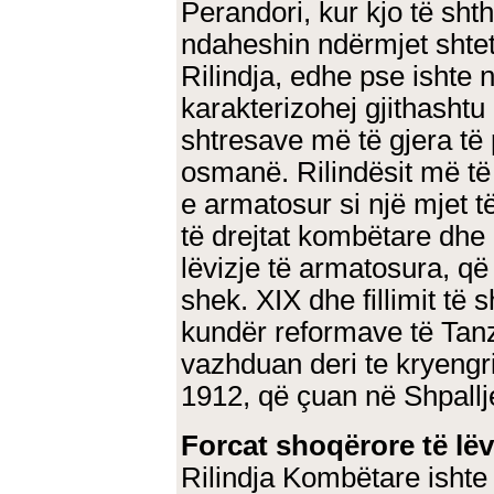
Perandori, kur kjo të shth
ndaheshin ndërmjet shtet
Rilindja, edhe pse ishte n
karakterizohej gjithasht
shtresave më të gjera të
osmanë. Rilindësit më të
e armatosur si një mjet 
të drejtat kombëtare dhe 
lëvizje të armatosura, që
shek. XIX dhe fillimit të 
kundër reformave të Tanz
vazhduan deri te kryengri
1912, që çuan në Shpallj
Forcat shoqërore të lë
Rilindja Kombëtare ishte n