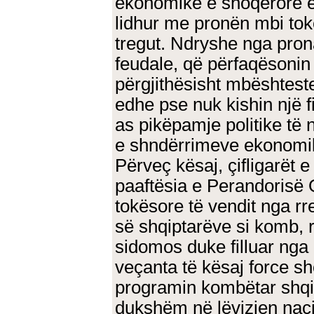
ekonomike e shoqërore e 
lidhur me pronën mbi to
tregut. Ndryshe nga pron
feudale, që përfaqësonin 
përgjithësisht mbështeste
edhe pse nuk kishin një 
as pikëpamje politike të
e shndërrimeve ekonomike
Përveç kësaj, çifligarët 
paaftësia e Perandorisë 
tokësore të vendit nga rr
së shqiptarëve si komb, rr
sidomos duke filluar nga
veçanta të kësaj force s
programin kombëtar shqipt
dukshëm në lëvizjen nac