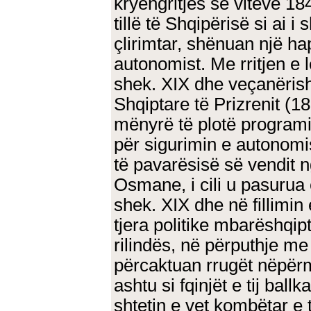
kryengritjes së viteve 18
tillë të Shqipërisë si ai i
çlirimtar, shënuan një ha
autonomist. Me rritjen e 
shek. XIX dhe veçanërish
Shqiptare të Prizrenit (
mënyrë të plotë programi
për sigurimin e autonomis
të pavarësisë së vendit 
Osmane, i cili u pasurua 
shek. XIX dhe në fillimin
tjera politike mbarëshqip
rilindës, në përputhje m
përcaktuan rrugët nëpërmj
ashtu si fqinjët e tij ball
shtetin e vet kombëtar e