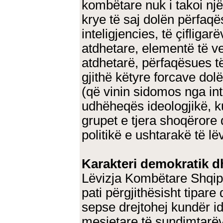
kombëtare nuk i takoi nj
krye të saj dolën përfaqë
inteligjencies, të çifligar
atdhetare, elementë të ve
atdhetarë, përfaqësues të
gjithë këtyre forcave dol
(që vinin sidomos nga int
udhëheqës ideologjikë, ku
grupet e tjera shoqërore
politikë e ushtarakë të l
Karakteri demokratik dh
Lëvizja Kombëtare Shqipt
pati përgjithësisht tipare
sepse drejtohej kundër i
mesjetare të sundimtar