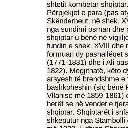
shtetit kombëtar shqiptar
Përpjekjet e para (pas at
Skënderbeut, në shek. XV
nga sundimi osman dhe pë
shqiptar u bënë në vigjilj
fundin e shek. XVIII dhe n
formuan dy pashallëqet sh
(1771-1831) dhe i Ali pa
1822). Megjithatë, këto d
arsyesh të brendshme e t
bashkoheshin (siç bënë P
Vllahisë më 1859-1861) 
herët se në vendet e tjer
shqiptar. Shqiptarët i shfa
shkëputur nga Stambolli 