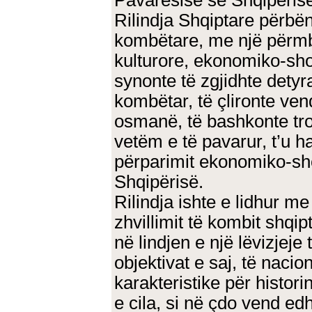
Pavarësisë së Shqipëris
Rilindja Shqiptare përbën
kombëtare, me një përmbaj
kulturore, ekonomiko-sho
synonte të zgjidhte detyra
kombëtar, të çlironte ven
osmanë, të bashkonte troj
vetëm e të pavarur, t’u ha
përparimit ekonomiko-shoq
Shqipërisë.
Rilindja ishte e lidhur me
zhvillimit të kombit shqip
në lindjen e një lëvizjeje
objektivat e saj, të nacion
karakteristike për histor
e cila, si në çdo vend ed