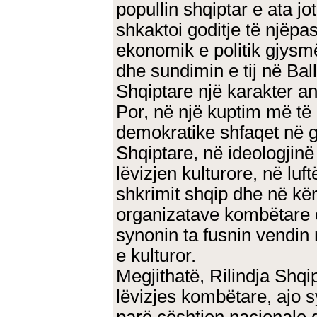
popullin shqiptar e ata jot
shkaktoi goditje të njëpa
ekonomik e politik gjysm
dhe sundimin e tij në Ball
Shqiptare një karakter an
Por, në një kuptim më të 
demokratike shfaqet në gj
Shqiptare, në ideologjinë
lëvizjen kulturore, në luft
shkrimit shqip dhe në kë
organizatave kombëtare e
synonin ta fusnin vendin
e kulturor.
Megjithatë, Rilindja Shqi
lëvizjes kombëtare, ajo s