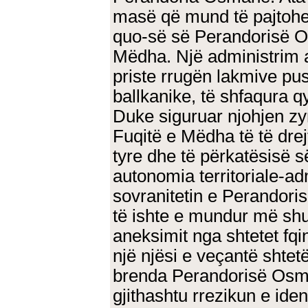
masë që mund të pajtohej
quo-së së Perandorisë O
Mëdha. Një administrim a
priste rrugën lakmive pus
ballkanike, të shfaqura q
Duke siguruar njohjen zy
Fuqitë e Mëdha të të drej
tyre dhe të përkatësisë s
autonomia territoriale-ad
sovranitetin e Perandor
të ishte e mundur më shu
aneksimit nga shtetet fqi
një njësi e veçantë shte
brenda Perandorisë Osm
gjithashtu rrezikun e iden