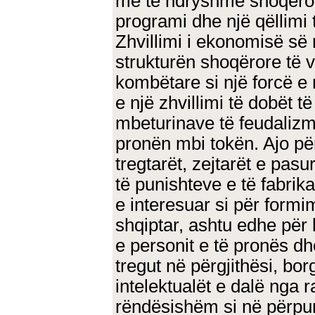
më të ndryshme shoqërore
programi dhe një qëllimi 
Zhvillimi i ekonomisë së 
strukturën shoqërore të 
kombëtare si një forcë e 
e një zhvillimi të dobët të
mbeturinave të feudalizmi
pronën mbi tokën. Ajo pë
tregtarët, zejtarët e pas
të punishteve e të fabrika
e interesuar si për formi
shqiptar, ashtu edhe për 
e personit e të pronës d
tregut në përgjithësi, bor
intelektualët e dalë nga ra
rëndësishëm si në përpun