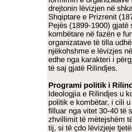
drejtonin lëvizjen në shk
Shqiptare e Prizrenit (18
Pejës (1899-1900) gjatë 
kombëtare në fazën e fund
organizatave të tilla udhë
njëkohshme e lëvizjes në
edhe nga karakteri i për
të saj gjatë Rilindjes.
Programi politik i Rilin
Ideologjia e Rilindjes u 
politik e kombëtar, i cili
filluar nga vitet 30-40 t
zhvillimit të mëtejshëm t
tij, si të çdo lëvizjeje tj