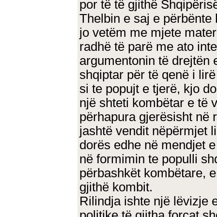
por të të gjithë Shqipëris
Thelbin e saj e përbënte
jo vetëm me mjete materi
radhë të parë me ato inte
argumentonin të drejtën e
shqiptar për të qenë i lir
si te popujt e tjerë, kjo 
një shteti kombëtar e të v
përhapura gjerësisht në r
jashtë vendit nëpërmjet li
dorës edhe në mendjet e 
në formimin te populli sh
përbashkët kombëtare, e 
gjithë kombit.
Rilindja ishte një lëvizje 
politike të gjitha forcat 